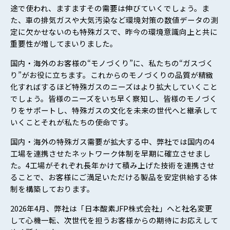
途で使われ、ますますその需要は伸びていくでしょう。ま
た、車の排気ガスや大気汚染など環境対策の数値データの測
定に欠かせないのも特殊ガスで、昨今の環境意識向上と共に
重要性が増してまいりました。
国内・海外のお客様の“モノづくり”に、私たちの“ガスづく
り”がお役に立ちます。これからのモノづくりの品質が精緻
化すればするほど特殊ガスのニーズはより拡大していくこと
でしょう。皆様のニーズをいち早く察知し、皆様のモノづく
りをサポートし、特殊ガスの文化を未来の世代へと継承して
いくこと――それが私たちの使命です。
国内・海外の特殊ガス需要が拡大する中、弊社では国内の4
工場を連携させたネットワーク体制を早期に確立させまし
た。4工場がそれぞれ長年かけて積み上げた技術を連携させ
ることで、お客様にご満足いただける製品を安定供給する体
制を構築しております。
2026年4月、弊社は「日本酸素JFP株式会社」へと社名変更
して心機一転、次世代を担うお客様からの期待にお応えして